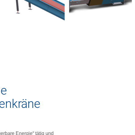
le
lenkräne
erbare Energie“ tätig und