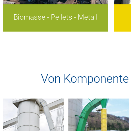
Biomasse - Pellets - Metall
Biomasse - Pellets - Metall
Von Komponente b
Effiziente Technologien.
Nachhaltige Energiezukunft.