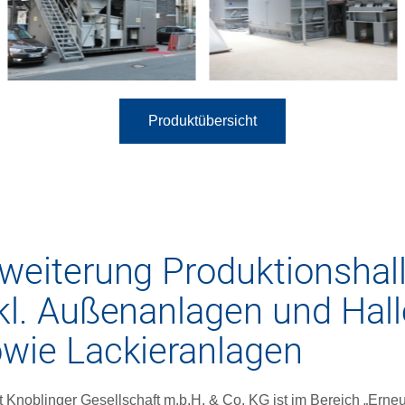
Produktübersicht
weiterung Produktionshal
kl. Außenanlagen und Hal
wie Lackieranlagen
t Knoblinger Gesellschaft m.b.H. & Co. KG ist im Bereich „Erneu