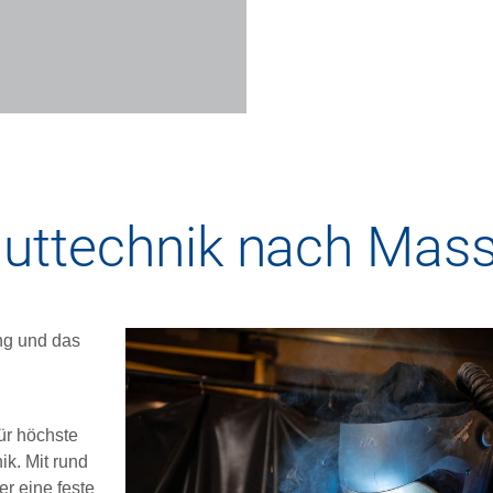
guttechnik nach Mas
ng und das
ür höchste
ik. Mit rund
er eine feste