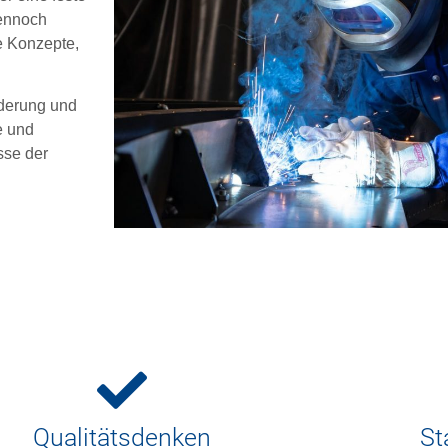
dennoch
e Konzepte,
rderung und
e und
sse der
Qualitätsdenken
St