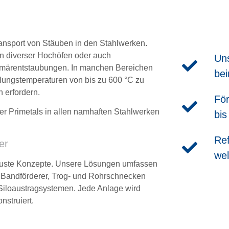
ransport von Stäuben in den Stahlwerken.
n diverser Hochöfen oder auch
Uns
Primärentstaubungen. In manchen Bereichen
bei
hlungstemperaturen von bis zu 600 °C zu
 erfordern.
För
er Primetals in allen namhaften Stahlwerken
bis
Re
er
wel
robuste Konzepte. Unsere Lösungen umfassen
e, Bandförderer, Trog- und Rohrschnecken
 Siloaustragsystemen. Jede Anlage wird
struiert.