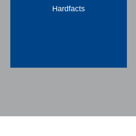
Hardfacts
Gelieferte Anlagen:
> 120
Kapazität:
bis zu 60 m³/h