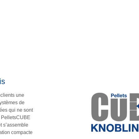
is
 clients une
 systèmes de
ées qui ne sont
e PelletsCUBE
et s’assemble
lation compacte