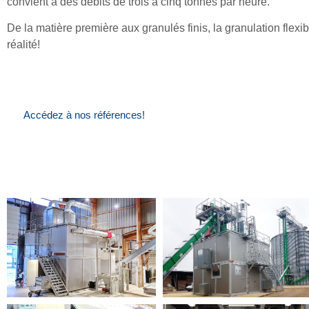
convient à des débits de trois à cinq tonnes par heure.
De la matière première aux granulés finis, la granulation flexi
réalité!
Accédez à nos références!