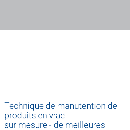
LA SOCIÉTÉ
Albert Knoblinger GmbH -
Technique de manutention de produits en vrac et
technique de transport de produits en vrac sur
mesure
En savoir plus
Technique de manutention de
produits en vrac
sur mesure - de meilleures